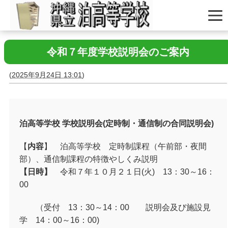
令和７年度学校説明会のご案内
(
2025年9月24日 13:01
)
泊高等学校 学校説明会
(
定時制・通信制の合同説明会
)
【
内容
】 泊高等学校 定時制課程（午前部・夜間
部）、通信制課程の特徴やしくみ説明
【日時】
令和７年１０月２１日
(
火
)
13
：
30
～
16
：
00
（受付
13
：
30
～
14
：
00
説明会及び施設見
学
14
：
00
～
16
：
00)